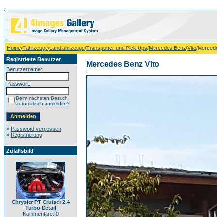
Home
/
Fahrzeuge
/
Landfahrzeuge
/
Transporter und Pick Ups
/
Mercedes Benz
/
Vito
/Mercede
Registrierte Benutzer
Mercedes Benz Vito
Benutzername:
Passwort:
Beim nächsten Besuch
automatisch anmelden?
»
Password vergessen
»
Registrierung
Zufallsbild
Chrysler PT Cruiser 2,4
Turbo Detail
Kommentare: 0