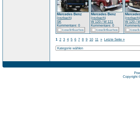
Mercedes Benz
Mercedes Benz
Mercede
(
rezbach
)
(
rezbach
)
(
rezbach
)
SK
W 120 / W 121
W 120 / 
Kommentare: 0
Kommentare: 0
Kommenta
1
2
3
4
5
6
7
8
9
10
11
»
Letzte Seite »
Pow
Copyright