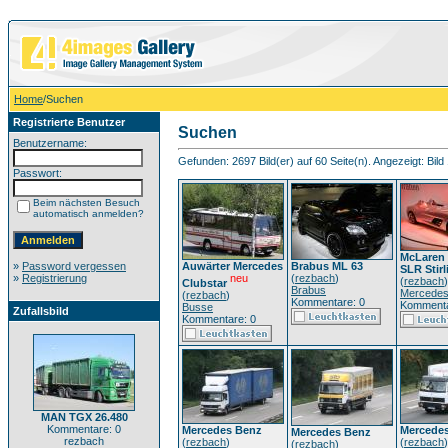
Home
/Suchen
Registrierte Benutzer
Suchen
Benutzername:
Gefunden: 2697 Bild(er) auf 60 Seite(n). Angezeigt: Bild 
Passwort:
Beim nächsten Besuch
automatisch anmelden?
McLaren
»
Password vergessen
Auwärter Mercedes
Brabus ML 63
SLR Stir
»
Registrierung
neu
(
rezbach
)
(
rezbach
)
Clubstar
Brabus
Mercede
(
rezbach
)
Kommentare: 0
Kommenta
Busse
Zufallsbild
Kommentare: 0
MAN TGX 26.480
Kommentare: 0
Mercedes Benz
Mercede
Mercedes Benz
rezbach
(
rezbach
)
(
rezbach
)
(
rezbach
)