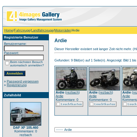
Home
/
Fahrzeuge
/
Landfahrzeuge
/
Motorräder
/Ardie
Registrierte Benutzer
Ardie
Benutzername:
Dieser Hersteller existiert seit langer Zeit nicht mehr. (H
Passwort:
Gefunden: 9 Bild(er) auf 1 Seite(n). Angezeigt: Bild 1 bis
Beim nächsten Besuch
automatisch anmelden?
»
Password vergessen
»
Registrierung
Ardie
(
rezbach
)
Ardie
(
rezbach
)
Ardie
(
re
Zufallsbild
Ardie
Ardie
Ardie
Kommentare: 0
Kommentare: 0
Kommenta
DAF XF 105.460
Kommentare: 0
rezbach