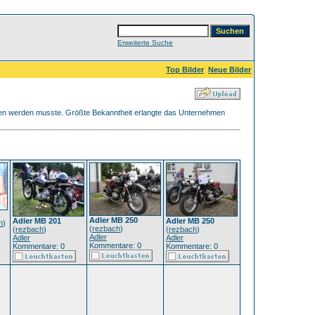
Erweiterte Suche
Top Bilder
Neue Bilder
geben werden musste. Größte Bekanntheit erlangte das Unternehmen
Adler MB 250
Adler MB 201
Adler MB 250
h
)
(
rezbach
)
(
rezbach
)
(
rezbach
)
Adler
Adler
Adler
Kommentare: 0
Kommentare: 0
Kommentare: 0