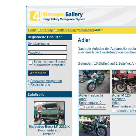
Home
/
Fahrzeuge
/
Landfahrzeuge
/
Motorräder
/Adler
Registrierte Benutzer
Adler
Benutzername:
Nach der Aufgabe der Automobilprodukti
aber durch die Herstellung von mechan
Passwort:
Beim nächsten Besuch
Gefunden: 10 Bild(er) auf 1 Seite(n). Ang
automatisch anmelden?
»
Password vergessen
»
Registrierung
Zufallsbild
Adler
(
rezbach
)
Adler M 125
Adler
(
rezbach
)
Kommentare: 0
Adler
Kommentare: 0
Mercedes Benz LP 2232 K
Kommentare: 0
rezbach