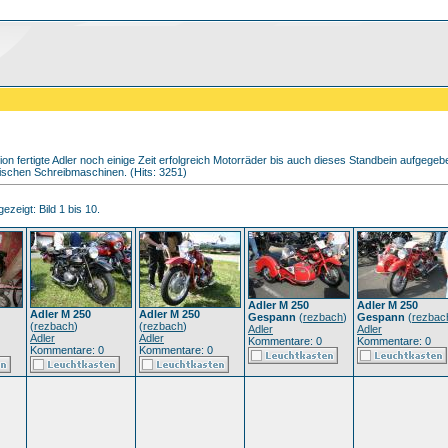
on fertigte Adler noch einige Zeit erfolgreich Motorräder bis auch dieses Standbein aufge
ischen Schreibmaschinen. (Hits: 3251)
ezeigt: Bild 1 bis 10.
Adler M 250
Adler M 250
Adler M 250
Adler M 250
Gespann
(
rezbach
)
Gespann
(
rezbac
(
rezbach
)
(
rezbach
)
Adler
Adler
Adler
Adler
Kommentare: 0
Kommentare: 0
Kommentare: 0
Kommentare: 0