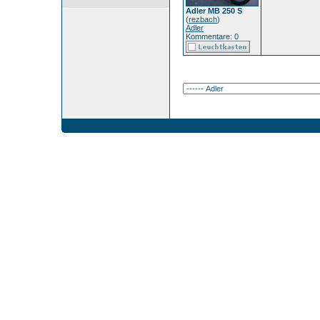
Adler MB 250 S
(
rezbach
)
Adler
Kommentare: 0