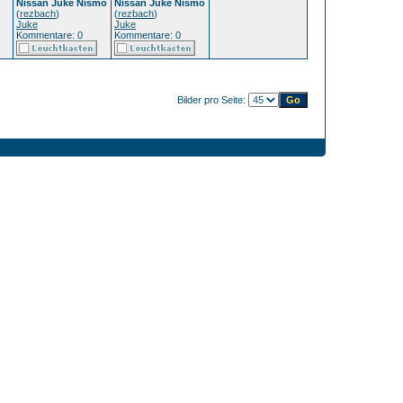
Nissan Juke Nismo
Nissan Juke Nismo
(
rezbach
)
(
rezbach
)
Juke
Juke
Kommentare: 0
Kommentare: 0
Bilder pro Seite: