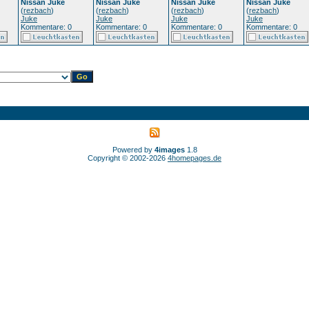
Nissan Juke
Nissan Juke
Nissan Juke
Nissan Juke
(
rezbach
)
(
rezbach
)
(
rezbach
)
(
rezbach
)
Juke
Juke
Juke
Juke
Kommentare: 0
Kommentare: 0
Kommentare: 0
Kommentare: 0
Powered by
4images
1.8
Copyright © 2002-2026
4homepages.de