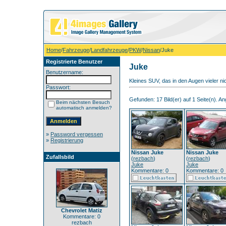
Home
/
Fahrzeuge
/
Landfahrzeuge
/
PKW
/
Nissan
/Juke
Registrierte Benutzer
Juke
Benutzername:
Kleines SUV, das in den Augen vieler nic
Passwort:
Gefunden: 17 Bild(er) auf 1 Seite(n). Ang
Beim nächsten Besuch
automatisch anmelden?
»
Password vergessen
»
Registrierung
Nissan Juke
Nissan Juke
Zufallsbild
(
rezbach
)
(
rezbach
)
Juke
Juke
Kommentare: 0
Kommentare: 0
Chevrolet Matiz
Kommentare: 0
rezbach