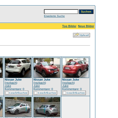
Erweiterte Suche
Top Bilder
Neue Bilder
Nissan Juke
Nissan Juke
Nissan Juke
(
rezbach
)
(
rezbach
)
(
rezbach
)
Juke
Juke
Juke
Kommentare: 0
Kommentare: 0
Kommentare: 0