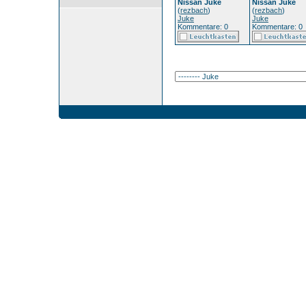
Nissan Juke
Nissan Juke
(
rezbach
)
(
rezbach
)
Juke
Juke
Kommentare: 0
Kommentare: 0