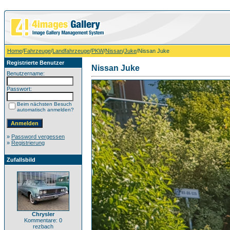
Home
/
Fahrzeuge
/
Landfahrzeuge
/
PKW
/
Nissan
/
Juke
/Nissan Juke
Registrierte Benutzer
Nissan Juke
Benutzername:
Passwort:
Beim nächsten Besuch
automatisch anmelden?
»
Password vergessen
»
Registrierung
Zufallsbild
Chrysler
Kommentare: 0
rezbach