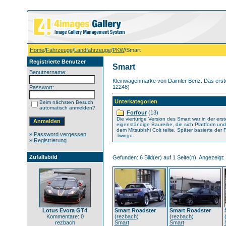
Home
/
Fahrzeuge
/
Landfahrzeuge
/
PKW
/Smart
Registrierte Benutzer
Smart
Benutzername:
Kleinwagenmarke von Daimler Benz. Das erste 
12248)
Passwort:
Unterkategorien
Beim nächsten Besuch
automatisch anmelden?
Forfour
(13)
Die viertürige Version des Smart war in der ers
eigenständige Baureihe, die sich Plattform und 
dem Mitsubishi Colt teilte. Später basierte der
»
Password vergessen
Twingo.
»
Registrierung
Zufallsbild
Gefunden: 6 Bild(er) auf 1 Seite(n). Angezeigt: B
Lotus Evora GT4
Smart Roadster
Smart Roadster
Kommentare: 0
(
rezbach
)
(
rezbach
)
rezbach
Smart
Smart