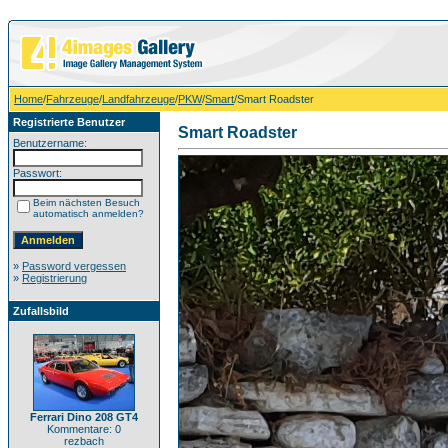
Home
/
Fahrzeuge
/
Landfahrzeuge
/
PKW
/
Smart
/Smart Roadster
Registrierte Benutzer
Smart Roadster
Benutzername:
Passwort:
Beim nächsten Besuch
automatisch anmelden?
»
Password vergessen
»
Registrierung
Zufallsbild
Ferrari Dino 208 GT4
Kommentare: 0
rezbach