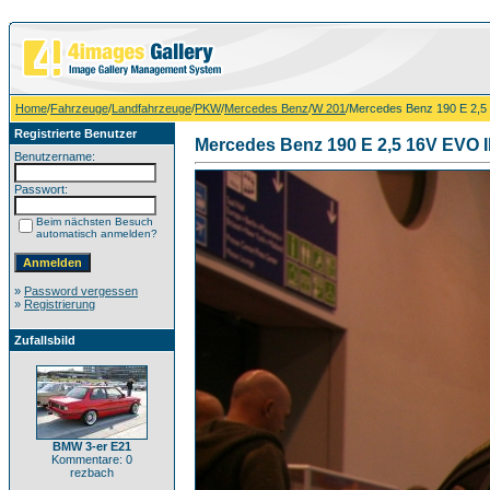
Home
/
Fahrzeuge
/
Landfahrzeuge
/
PKW
/
Mercedes Benz
/
W 201
/Mercedes Benz 190 E 2,5
Registrierte Benutzer
Mercedes Benz 190 E 2,5 16V EVO 
Benutzername:
Passwort:
Beim nächsten Besuch
automatisch anmelden?
»
Password vergessen
»
Registrierung
Zufallsbild
BMW 3-er E21
Kommentare: 0
rezbach