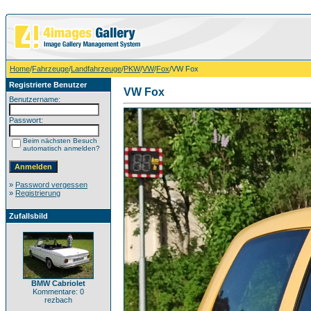
Home
/
Fahrzeuge
/
Landfahrzeuge
/
PKW
/
VW
/
Fox
/VW Fox
Registrierte Benutzer
VW Fox
Benutzername:
Passwort:
Beim nächsten Besuch
automatisch anmelden?
»
Password vergessen
»
Registrierung
Zufallsbild
BMW Cabriolet
Kommentare: 0
rezbach