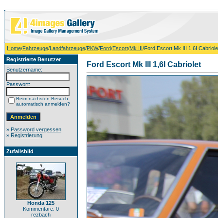
Home
/
Fahrzeuge
/
Landfahrzeuge
/
PKW
/
Ford
/
Escort
/
Mk III
/Ford Escort Mk III 1,6I Cabriole
Registrierte Benutzer
Ford Escort Mk III 1,6I Cabriolet
Benutzername:
Passwort:
Beim nächsten Besuch
automatisch anmelden?
»
Password vergessen
»
Registrierung
Zufallsbild
Honda 125
Kommentare: 0
rezbach