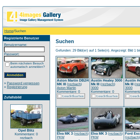
Home
/Suchen
Registrierte Benutzer
Suchen
Benutzername:
Gefunden: 29 Bild(er) auf 1 Seite(n). Angezeigt: Bild 1 bi
Passwort:
Beim nächsten Besuch
automatisch anmelden?
Aston Martin DB2/4
Austin Healey 3000
Austin H
»
Password vergessen
MK III
(
rezbach
)
Mk III
(
rezbach
)
Mk III
(
re
»
Registrierung
Aston Martin
3000
3000
Kommentare: 0
Kommentare: 0
Kommenta
Zufallsbild
Opel Blitz
Elva MK 3
(
rezbach
)
Elva MK 3
(
rezbach
)
Ford Esco
Kommentare: 0
PKW
PKW
(
rezbach
)
rezbach