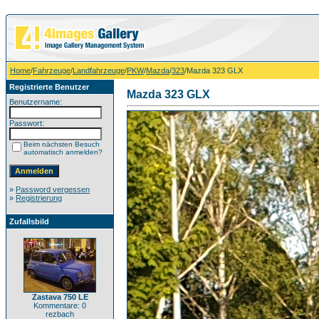
Home
/
Fahrzeuge
/
Landfahrzeuge
/
PKW
/
Mazda
/
323
/Mazda 323 GLX
Registrierte Benutzer
Mazda 323 GLX
Benutzername:
Passwort:
Beim nächsten Besuch
automatisch anmelden?
»
Password vergessen
»
Registrierung
Zufallsbild
Zastava 750 LE
Kommentare: 0
rezbach