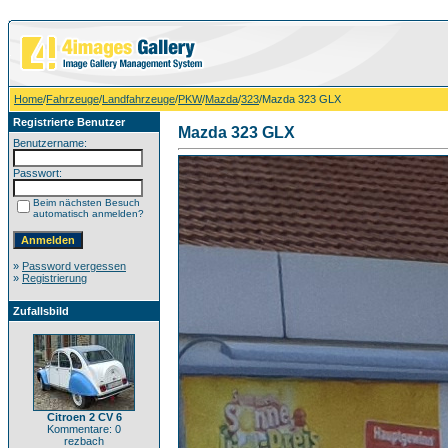
Home
/
Fahrzeuge
/
Landfahrzeuge
/
PKW
/
Mazda
/
323
/Mazda 323 GLX
Registrierte Benutzer
Mazda 323 GLX
Benutzername:
Passwort:
Beim nächsten Besuch
automatisch anmelden?
»
Password vergessen
»
Registrierung
Zufallsbild
Citroen 2 CV 6
Kommentare: 0
rezbach