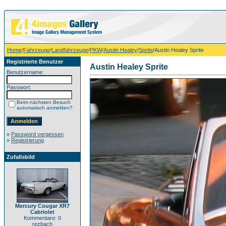
Home
/
Fahrzeuge
/
Landfahrzeuge
/
PKW
/
Austin Healey
/
Sprite
/Austin Healey Sprite
Registrierte Benutzer
Austin Healey Sprite
Benutzername:
Passwort:
Beim nächsten Besuch
automatisch anmelden?
»
Password vergessen
»
Registrierung
Zufallsbild
Mercury Cougar XR7
Cabriolet
Kommentare: 0
rezbach