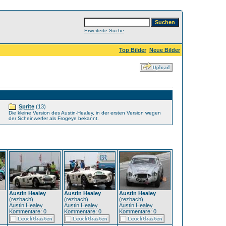
Erweiterte Suche
Top Bilder
Neue Bilder
Sprite
(13)
Die kleine Version des Austin-Healey, in der ersten Version wegen
der Scheinwerfer als Frogeye bekannt.
Austin Healey
Austin Healey
Austin Healey
(
rezbach
)
(
rezbach
)
(
rezbach
)
Austin Healey
Austin Healey
Austin Healey
Kommentare: 0
Kommentare: 0
Kommentare: 0