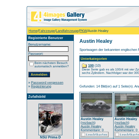
Home
/
Fahrzeuge
/
Landfahrzeuge
/
PKW
/Austin Healey
Registrierte Benutzer
Austin Healey
Benutzername:
Sportwagen der bekannten englischen 
Passwort:
Unterkategorien
Beim nächsten Besuch
100
(10)
automatisch anmelden?
Diese Serie gab es als 100/4 mit vier Zy
sechs Zylindern. Nachfolger war der 30
»
Password vergessen
»
Registrierung
Gefunden: 14 Bild(er) auf 1 Seite(n). Ang
Zufallsbild
Austin Healey
Austin Healey
(
rezbach
)
(
rezbach
)
Austin Healey
Austin Healey
Kommentare: 0
Kommentare: 0
NSU Prima D