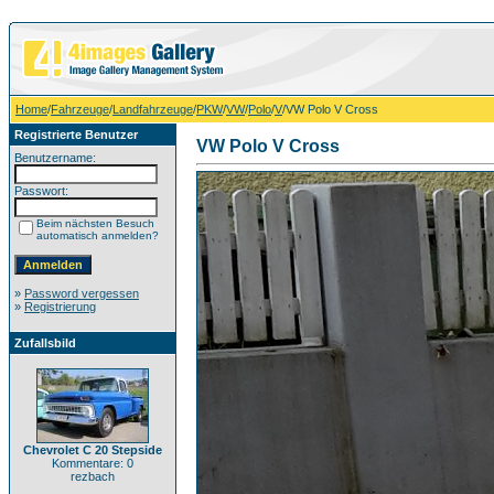
Home
/
Fahrzeuge
/
Landfahrzeuge
/
PKW
/
VW
/
Polo
/
V
/VW Polo V Cross
Registrierte Benutzer
VW Polo V Cross
Benutzername:
Passwort:
Beim nächsten Besuch
automatisch anmelden?
»
Password vergessen
»
Registrierung
Zufallsbild
Chevrolet C 20 Stepside
Kommentare: 0
rezbach