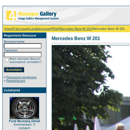
Home
/
Fahrzeuge
/
Landfahrzeuge
/
PKW
/
Mercedes Benz
/
W 201
/Mercedes Benz W 201
Registrierte Benutzer
Mercedes Benz W 201
Benutzername:
Passwort:
Beim nächsten Besuch
automatisch anmelden?
»
Password vergessen
»
Registrierung
Zufallsbild
Ford Mustang Detail
Kommentare: 0
rezbach