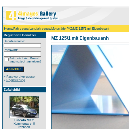
Home
/
Fahrzeuge
/
Landfahrzeuge
/
Motorräder
/
MZ
/MZ 125/1 mit Eigenbauanh
Registrierte Benutzer
MZ 125/1 mit Eigenbauanh
Benutzername:
Passwort:
Beim nächsten Besuch
automatisch anmelden?
»
Password vergessen
»
Registrierung
Zufallsbild
Lincoln MKC
Kommentare: 0
rezbach