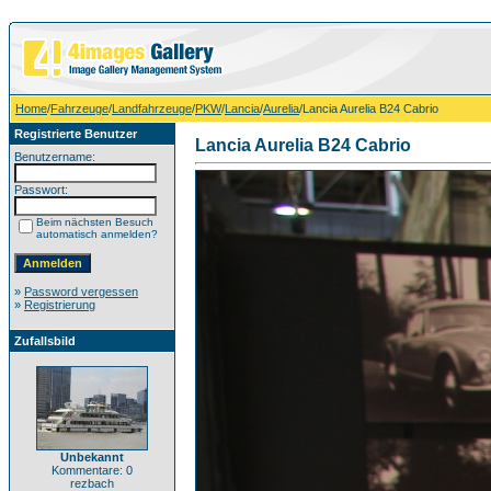
Home
/
Fahrzeuge
/
Landfahrzeuge
/
PKW
/
Lancia
/
Aurelia
/Lancia Aurelia B24 Cabrio
Registrierte Benutzer
Lancia Aurelia B24 Cabrio
Benutzername:
Passwort:
Beim nächsten Besuch
automatisch anmelden?
»
Password vergessen
»
Registrierung
Zufallsbild
Unbekannt
Kommentare: 0
rezbach