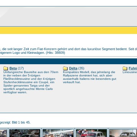
 die seit langer Zeit zum Fiat-Konzern gehört und dort das luxuriöse Segment bedient. Sei
eigenem Logo und Kleinwägen. (Hits: 38809)
Beta
(17)
Delta
(35)
Fulvi
Umfangreiche Baureihe aus den 70ern
Kompaktes Modell, das jahrelang die
Limousin
in der neben der 5-türigen
Rallyszene dominiert hat, sich aber
Fließhecklimousine und der 4-türigen
ausserhalb Italiens nie besonders gut
Stufenhecklimousine ein Coupé, ein
verkauft hat.
Spider genanntes Targa und der
sportlich angehauchte Monte Carlo
verfügbar waren.
ezeigt: Bild 1 bis 45.