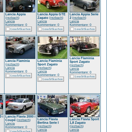
Lancia Appia
Lancia Appia GTE
Lancia Appia Serie
(
rezbach
)
Zagato
(
rezbach
)
2
(
rezbach
)
Lancia
Lancia
Lancia
Kommentare: 0
Kommentare: 0
Kommentare: 0
Lancia Flaminia
Lancia Flaminia
Lancia Flaminia
Sport Zagato
(
rezbach
)
Sport Zagato
(
rezbach
)
Lancia
(
rezbach
)
Lancia
Kommentare: 0
Lancia
Kommentare: 0
Kommentare: 0
0 i
Lancia Flavia 2000 i
Lancia Flavia
Lancia Flavia Sport
Coupé
(
rezbach
)
Berlina Serie I
1,8 Zagato
Lancia
(
rezbach
)
(
rezbach
)
Kommentare: 0
Lancia
Lancia