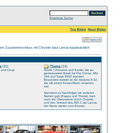
Erweiterte Suche
Top Bilder
Neue Bilder
t dem Zusammenschluss mit Chrysler baut Lancia hauptsächlich
a
(31)
Thema
(14)
e und Coup
Große Limousine und Kombi, die au
gemeinsamer Basis mit Fiat Croma, Alfa
164 und Saab 9000 standen.
Besonders beliebt ist die Variante 8-32,
die mit einem Ferrari-Motor versehen
war.
Nachdem es Nachfolger mit anderen
Namen gab (Kappa und Thesis), kam
nach der Übernahme durch Chrysler
und den Verkauf des 300 C als Lancia
der Name wieder zum Einsatz.