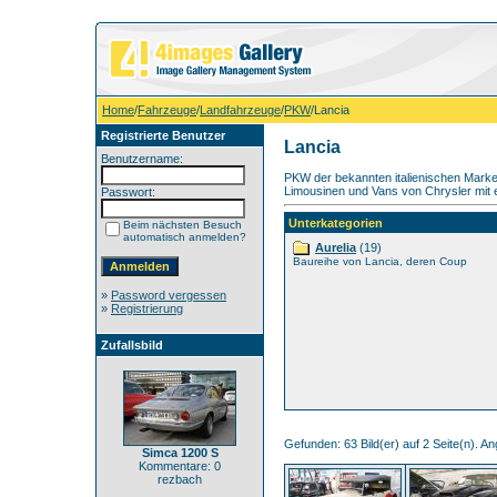
Home
/
Fahrzeuge
/
Landfahrzeuge
/
PKW
/Lancia
Registrierte Benutzer
Lancia
Benutzername:
PKW der bekannten italienischen Marke,
Limousinen und Vans von Chrysler mit 
Passwort:
Unterkategorien
Beim nächsten Besuch
automatisch anmelden?
Aurelia
(19)
Baureihe von Lancia, deren Coup
»
Password vergessen
»
Registrierung
Zufallsbild
Gefunden: 63 Bild(er) auf 2 Seite(n). Ang
Simca 1200 S
Kommentare: 0
rezbach