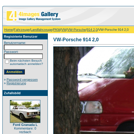
Home
/
Fahrzeuge
/
Landfahrzeuge
/
PKW
/
VW
/
VW-Porsche
/
914 2,0
/VW-Porsche 914 2,0
Registrierte Benutzer
VW-Porsche 914 2,0
Benutzername:
Passwort:
Beim nächsten Besuch
automatisch anmelden?
»
Password vergessen
»
Registrierung
Zufallsbild
Ford Granada L
Kommentare: 0
rezbach