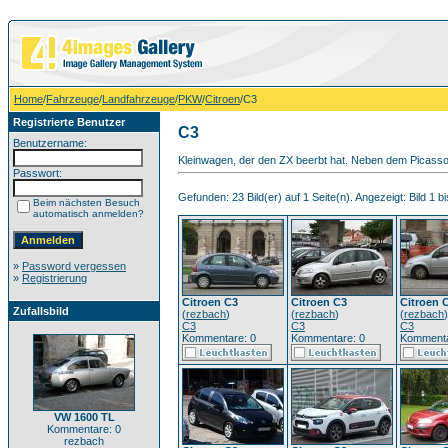
Home
/
Fahrzeuge
/
Landfahrzeuge
/
PKW
/
Citroen
/C3
Registrierte Benutzer
C3
Benutzername:
Kleinwagen, der den ZX beerbt hat. Neben dem Picasso 
Passwort:
Gefunden: 23 Bild(er) auf 1 Seite(n). Angezeigt: Bild 1 bi
Beim nächsten Besuch
automatisch anmelden?
»
Password vergessen
»
Registrierung
Citroen C3
Citroen C3
Citroen 
Zufallsbild
(
rezbach
)
(
rezbach
)
(
rezbach
)
C3
C3
C3
Kommentare: 0
Kommentare: 0
Kommenta
VW 1600 TL
Kommentare: 0
rezbach