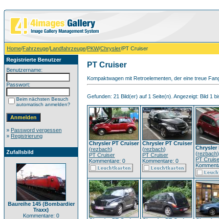
Home
/
Fahrzeuge
/
Landfahrzeuge
/
PKW
/
Chrysler
/PT Cruiser
Registrierte Benutzer
PT Cruiser
Benutzername:
Kompaktwagen mit Retroelementen, der eine treue Fang
Passwort:
Gefunden: 21 Bild(er) auf 1 Seite(n). Angezeigt: Bild 1 bi
Beim nächsten Besuch
automatisch anmelden?
»
Password vergessen
»
Registrierung
Chrysler PT Cruiser
Chrysler PT Cruiser
Chrysler
(
rezbach
)
(
rezbach
)
Zufallsbild
(
rezbach
)
PT Cruiser
PT Cruiser
PT Cruise
Kommentare: 0
Kommentare: 0
Kommenta
Baureihe 145 (Bombardier
Traxx)
Kommentare: 0