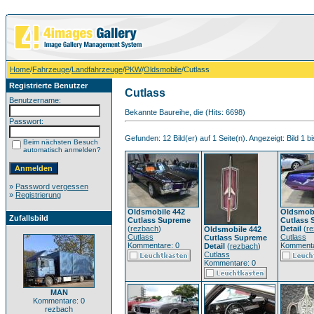
Home
/
Fahrzeuge
/
Landfahrzeuge
/
PKW
/
Oldsmobile
/Cutlass
Registrierte Benutzer
Cutlass
Benutzername:
Bekannte Baureihe, die (Hits: 6698)
Passwort:
Gefunden: 12 Bild(er) auf 1 Seite(n). Angezeigt: Bild 1 bi
Beim nächsten Besuch
automatisch anmelden?
»
Password vergessen
»
Registrierung
Oldsmobile 442
Oldsmobi
Zufallsbild
Cutlass Supreme
Cutlass 
(
rezbach
)
Detail
(
r
Oldsmobile 442
Cutlass
Cutlass
Cutlass Supreme
Kommentare: 0
Kommenta
Detail
(
rezbach
)
Cutlass
Kommentare: 0
MAN
Kommentare: 0
rezbach