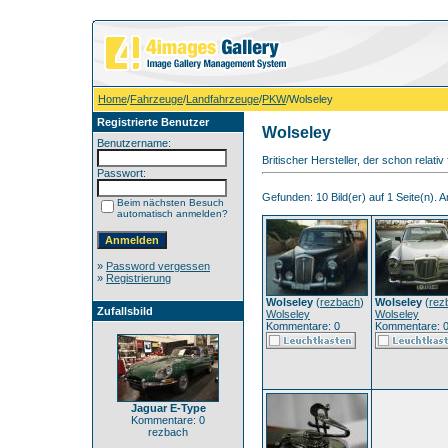
Home
/
Fahrzeuge
/
Landfahrzeuge
/
PKW
/Wolseley
Registrierte Benutzer
Wolseley
Benutzername:
Britischer Hersteller, der schon relativ 
Passwort:
Gefunden: 10 Bild(er) auf 1 Seite(n). An
Beim nächsten Besuch
automatisch anmelden?
»
Password vergessen
»
Registrierung
Wolseley
(
rezbach
)
Wolseley
(
rez
Zufallsbild
Wolseley
Wolseley
Kommentare: 0
Kommentare: 
Jaguar E-Type
Kommentare: 0
rezbach