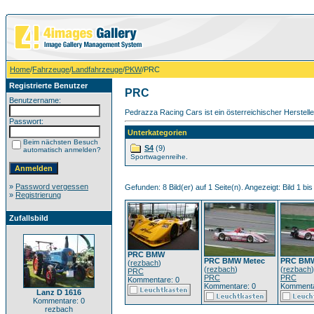
Home
/
Fahrzeuge
/
Landfahrzeuge
/
PKW
/PRC
Registrierte Benutzer
PRC
Benutzername:
Pedrazza Racing Cars ist ein österreichischer Herstel
Passwort:
Unterkategorien
Beim nächsten Besuch
S4
(9)
automatisch anmelden?
Sportwagenreihe.
»
Password vergessen
Gefunden: 8 Bild(er) auf 1 Seite(n). Angezeigt: Bild 1 bis
»
Registrierung
Zufallsbild
PRC BMW
PRC BMW Metec
PRC BMW
(
rezbach
)
(
rezbach
)
(
rezbach
)
PRC
PRC
PRC
Kommentare: 0
Kommentare: 0
Kommenta
Lanz D 1616
Kommentare: 0
rezbach