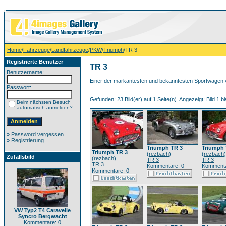
Home
/
Fahrzeuge
/
Landfahrzeuge
/
PKW
/
Triumph
/TR 3
Registrierte Benutzer
TR 3
Benutzername:
Einer der markantesten und bekanntesten Sportwagen v
Passwort:
Gefunden: 23 Bild(er) auf 1 Seite(n). Angezeigt: Bild 1 bi
Beim nächsten Besuch
automatisch anmelden?
»
Password vergessen
»
Registrierung
Triumph TR 3
Triumph 
Triumph TR 3
(
rezbach
)
(
rezbach
)
Zufallsbild
(
rezbach
)
TR 3
TR 3
TR 3
Kommentare: 0
Kommenta
Kommentare: 0
VW Typ2 T4 Caravelle
Syncro Bergwacht
Kommentare: 0