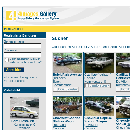
Home
/Suchen
Registrierte Benutzer
Suchen
Benutzername:
Gefunden: 75 Bild(er) auf 2 Seite(n). Angezeigt: Bild 1 bi
Passwort:
Beim nächsten Besuch
automatisch anmelden?
Buick Park Avenue
Cadillac
(
rezbach
)
Cadillac 
»
Password vergessen
(
rezbach
)
Cadillac
Cabriolet
»
Registrierung
Buick
Kommentare: 0
De Ville
Kommentare: 0
Kommenta
Zufallsbild
Chevrolet Caprice
Chevrolet Caprice
Chevrole
Ford Fiesta Mk. 6
Station Wagon
Station Wagon
Van 20
(
r
Kommentare: 0
(
rezbach
)
(
rezbach
)
Chevy Va
rezbach
Caprice
Caprice