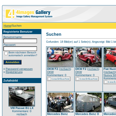
Home
/Suchen
Registrierte Benutzer
Suchen
Benutzername:
Gefunden: 18 Bild(er) auf 1 Seite(n). Angezeigt: Bild 1 bi
Passwort:
Beim nächsten Besuch
automatisch anmelden?
»
Password vergessen
DKW F2
(
rezbach
)
DKW F2
(
rezbach
)
Fiat Nuo
»
Registrierung
DKW
DKW
(
rezbach
)
Kommentare: 0
Kommentare: 0
Nuova 50
Kommenta
Zufallsbild
VW Passat B1 LX
Kommentare: 0
Mercedes Benz
Mercedes Benz O
Mercede
rezbach