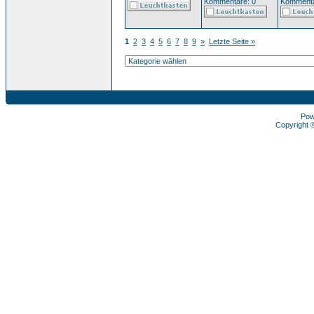
Kommentare: 0
Kommenta
1
2
3
4
5
6
7
8
9
»
Letzte Seite »
Pow
Copyright