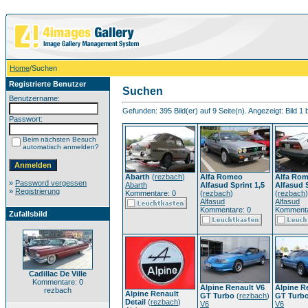
Home
/Suchen
Registrierte Benutzer
Suchen
Benutzername:
Gefunden: 395 Bild(er) auf 9 Seite(n). Angezeigt: Bild 1 
Passwort:
Beim nächsten Besuch
automatisch anmelden?
Abarth
(
rezbach
)
Alfa Romeo
Alfa Ro
»
Password vergessen
Abarth
Alfasud Sprint 1,5
Alfasud S
»
Registrierung
Kommentare: 0
(
rezbach
)
(
rezbach
)
Alfasud
Alfasud
Kommentare: 0
Kommenta
Zufallsbild
Cadillac De Ville
Kommentare: 0
Alpine Renault V6
Alpine R
rezbach
Alpine Renault
GT Turbo
(
rezbach
)
GT Turb
Detail
(
rezbach
)
V6
V6