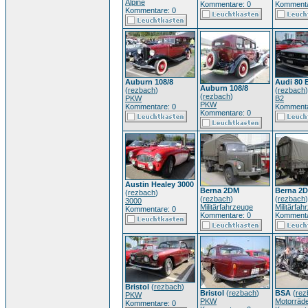
Alpine
Kommentare: 0
Kommenta
Kommentare: 0
Auburn 108/8
Audi 80 
Auburn 108/8
(
rezbach
)
(
rezbach
)
(
rezbach
)
PKW
B2
PKW
Kommentare: 0
Kommenta
Kommentare: 0
Austin Healey 3000
Berna 2DM
Berna 2
(
rezbach
)
(
rezbach
)
(
rezbach
)
3000
Militärfahrzeuge
Militärfa
Kommentare: 0
Kommentare: 0
Kommenta
Bristol
(
rezbach
)
Bristol
(
rezbach
)
BSA
(
rez
PKW
PKW
Motorräd
Kommentare: 0