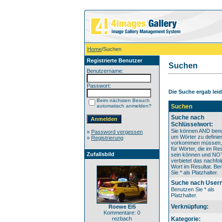
Home
/Suchen
Registrierte Benutzer
Suchen
Benutzername:
Passwort:
Die Suche ergab leide
Beim nächsten Besuch
automatisch anmelden?
Suchen
Suche nach
Schlüsselwort:
Sie können AND benu
»
Password vergessen
um Wörter zu definier
»
Registrierung
vorkommen müssen
für Wörter, die im Res
Zufallsbild
sein können und NO
verbietet das nachfo
Wort im Resultat. Be
Sie * als Platzhalter.
Suche nach User
Benutzen Sie * als
Platzhalter.
Verknüpfung:
Roewe Ei5
Kommentare: 0
rezbach
Kategorie: