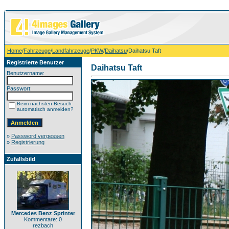
Home
/
Fahrzeuge
/
Landfahrzeuge
/
PKW
/
Daihatsu
/Daihatsu Taft
Registrierte Benutzer
Daihatsu Taft
Benutzername:
Passwort:
Beim nächsten Besuch
automatisch anmelden?
»
Password vergessen
»
Registrierung
Zufallsbild
Mercedes Benz Sprinter
Kommentare: 0
rezbach