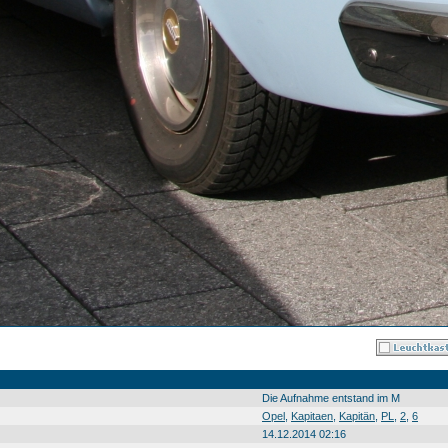
Die Aufnahme entstand im M
Opel
,
Kapitaen
,
Kapitän
,
PL
,
2
,
6
14.12.2014 02:16