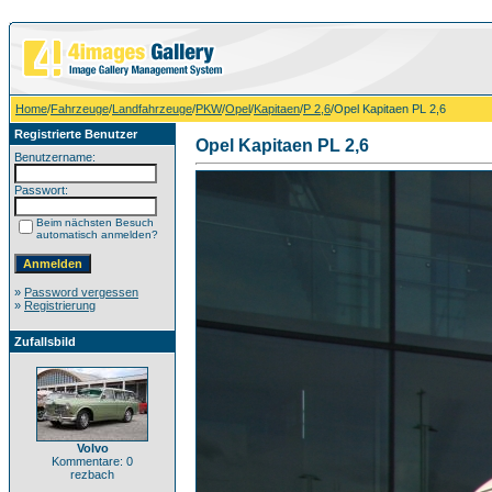
Home
/
Fahrzeuge
/
Landfahrzeuge
/
PKW
/
Opel
/
Kapitaen
/
P 2,6
/Opel Kapitaen PL 2,6
Registrierte Benutzer
Opel Kapitaen PL 2,6
Benutzername:
Passwort:
Beim nächsten Besuch
automatisch anmelden?
»
Password vergessen
»
Registrierung
Zufallsbild
Volvo
Kommentare: 0
rezbach