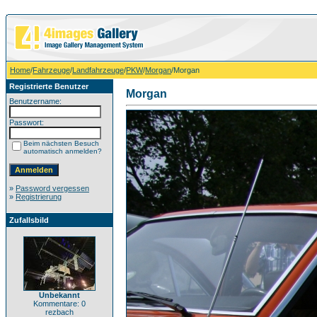
Home
/
Fahrzeuge
/
Landfahrzeuge
/
PKW
/
Morgan
/Morgan
Registrierte Benutzer
Morgan
Benutzername:
Passwort:
Beim nächsten Besuch
automatisch anmelden?
»
Password vergessen
»
Registrierung
Zufallsbild
Unbekannt
Kommentare: 0
rezbach