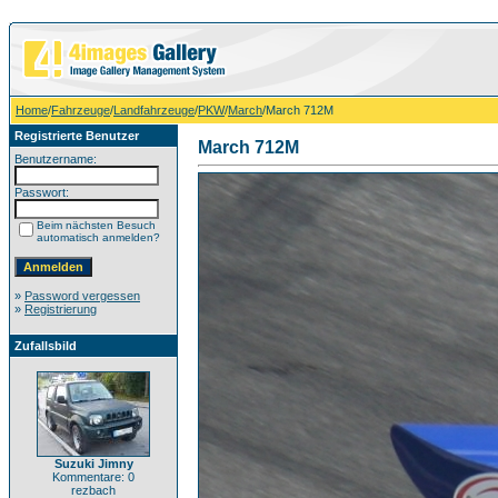
Home
/
Fahrzeuge
/
Landfahrzeuge
/
PKW
/
March
/March 712M
Registrierte Benutzer
March 712M
Benutzername:
Passwort:
Beim nächsten Besuch
automatisch anmelden?
»
Password vergessen
»
Registrierung
Zufallsbild
Suzuki Jimny
Kommentare: 0
rezbach