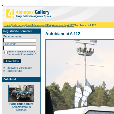
Home
/
Fahrzeuge
/
Landfahrzeuge
/
PKW
/
Autobianchi
/
A 112
/Autobianchi A 112
Registrierte Benutzer
Autobianchi A 112
Benutzername:
Passwort:
Beim nächsten Besuch
automatisch anmelden?
»
Password vergessen
»
Registrierung
Zufallsbild
Ford Thunderbird
Kommentare: 0
rezbach