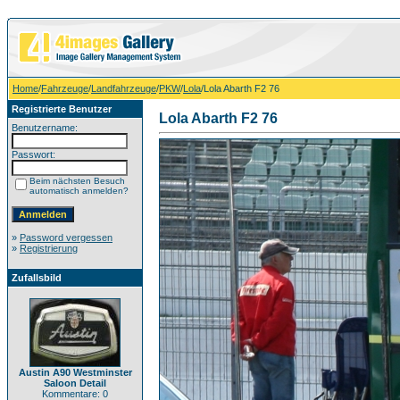
Home
/
Fahrzeuge
/
Landfahrzeuge
/
PKW
/
Lola
/Lola Abarth F2 76
Registrierte Benutzer
Lola Abarth F2 76
Benutzername:
Passwort:
Beim nächsten Besuch
automatisch anmelden?
»
Password vergessen
»
Registrierung
Zufallsbild
Austin A90 Westminster
Saloon Detail
Kommentare: 0