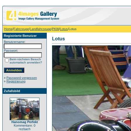
Home
/
Fahrzeuge
/
Landfahrzeuge
/
PKW
/
Lotus
/Lotus
Registrierte Benutzer
Lotus
Benutzername:
Passwort:
Beim nächsten Besuch
automatisch anmelden?
»
Password vergessen
»
Registrierung
Zufallsbild
Hanomag Perfekt
Kommentare: 0
rezbach