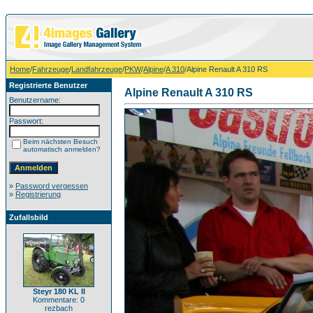
Home
/
Fahrzeuge
/
Landfahrzeuge
/
PKW
/
Alpine
/
A 310
/Alpine Renault A 310 RS
Registrierte Benutzer
Alpine Renault A 310 RS
Benutzername:
Passwort:
Beim nächsten Besuch
automatisch anmelden?
»
Password vergessen
»
Registrierung
Zufallsbild
Steyr 180 KL II
Kommentare: 0
rezbach