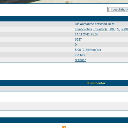
Die Aufnahme entstand im M
Lamborghini
,
Countach
,
5000
,
S
,
5000
14.11.2011 21:58
8637
0
5.00 (1 Stimme(n))
1.3 MB
rezbach
Kommentar: