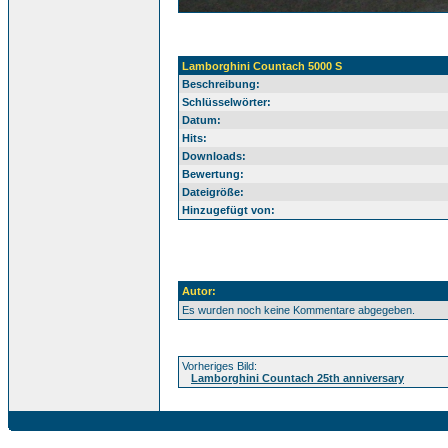
Lamborghini Countach 5000 S
Beschreibung:
Schlüsselwörter:
Datum:
Hits:
Downloads:
Bewertung:
Dateigröße:
Hinzugefügt von:
Autor:
Es wurden noch keine Kommentare abgegeben.
Vorheriges Bild:
Lamborghini Countach 25th anniversary