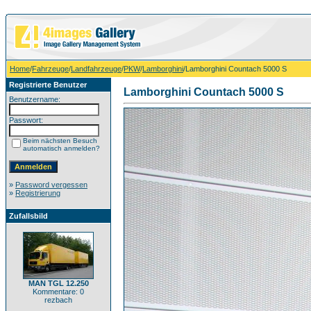
Home
/
Fahrzeuge
/
Landfahrzeuge
/
PKW
/
Lamborghini
/Lamborghini Countach 5000 S
Registrierte Benutzer
Lamborghini Countach 5000 S
Benutzername:
Passwort:
Beim nächsten Besuch
automatisch anmelden?
»
Password vergessen
»
Registrierung
Zufallsbild
MAN TGL 12.250
Kommentare: 0
rezbach