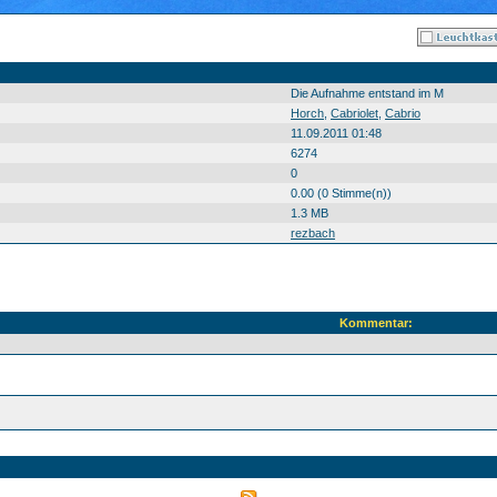
Die Aufnahme entstand im M
Horch
,
Cabriolet
,
Cabrio
11.09.2011 01:48
6274
0
0.00 (0 Stimme(n))
1.3 MB
rezbach
Kommentar: