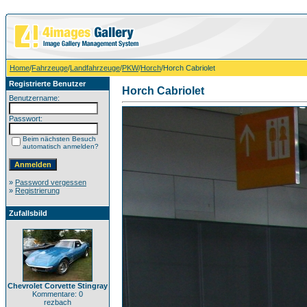
Home
/
Fahrzeuge
/
Landfahrzeuge
/
PKW
/
Horch
/Horch Cabriolet
Registrierte Benutzer
Horch Cabriolet
Benutzername:
Passwort:
Beim nächsten Besuch
automatisch anmelden?
»
Password vergessen
»
Registrierung
Zufallsbild
Chevrolet Corvette Stingray
Kommentare: 0
rezbach