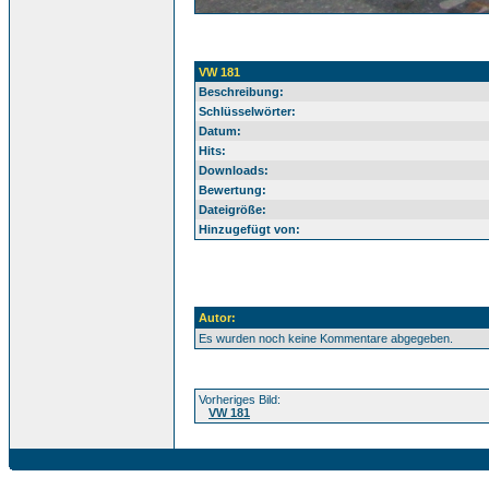
VW 181
Beschreibung:
Schlüsselwörter:
Datum:
Hits:
Downloads:
Bewertung:
Dateigröße:
Hinzugefügt von:
Autor:
Es wurden noch keine Kommentare abgegeben.
Vorheriges Bild:
VW 181