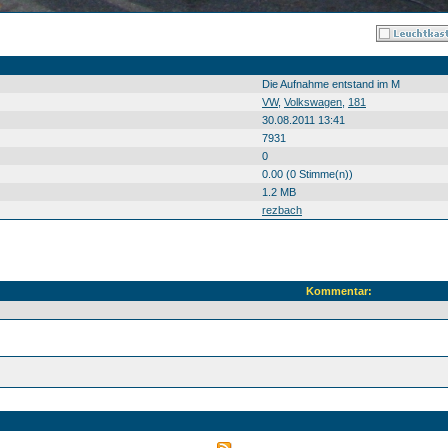
Die Aufnahme entstand im M
VW
,
Volkswagen
,
181
30.08.2011 13:41
7931
0
0.00 (0 Stimme(n))
1.2 MB
rezbach
Kommentar: