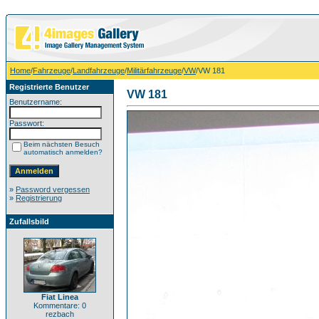
Home
/
Fahrzeuge
/
Landfahrzeuge
/
Militärfahrzeuge
/
VW
/VW 181
Registrierte Benutzer
VW 181
Benutzername:
Passwort:
Beim nächsten Besuch
automatisch anmelden?
»
Password vergessen
»
Registrierung
Zufallsbild
Fiat Linea
Kommentare: 0
rezbach