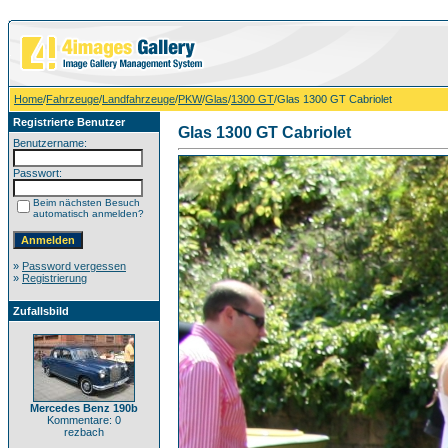
Home
/
Fahrzeuge
/
Landfahrzeuge
/
PKW
/
Glas
/
1300 GT
/Glas 1300 GT Cabriolet
Registrierte Benutzer
Glas 1300 GT Cabriolet
Benutzername:
Passwort:
Beim nächsten Besuch
automatisch anmelden?
»
Password vergessen
»
Registrierung
Zufallsbild
Mercedes Benz 190b
Kommentare: 0
rezbach