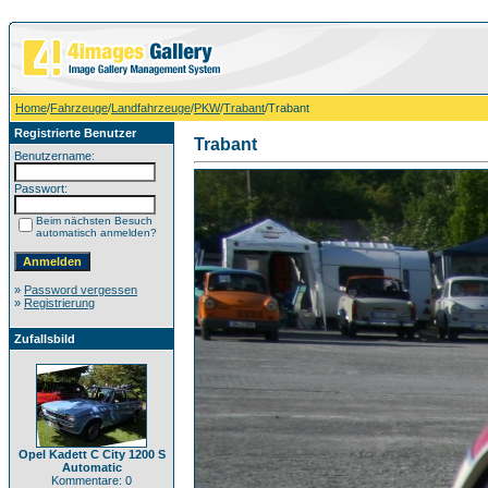
Home
/
Fahrzeuge
/
Landfahrzeuge
/
PKW
/
Trabant
/Trabant
Registrierte Benutzer
Trabant
Benutzername:
Passwort:
Beim nächsten Besuch
automatisch anmelden?
»
Password vergessen
»
Registrierung
Zufallsbild
Opel Kadett C City 1200 S
Automatic
Kommentare: 0