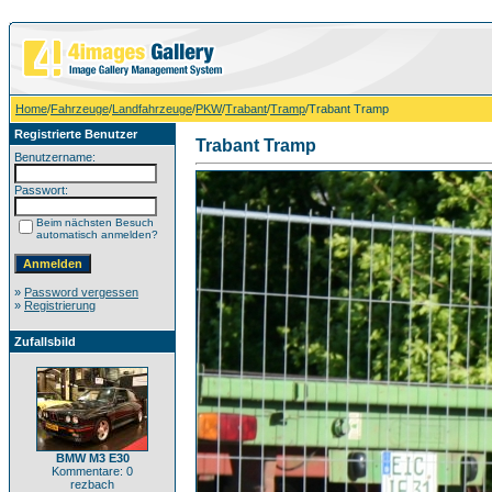
Home
/
Fahrzeuge
/
Landfahrzeuge
/
PKW
/
Trabant
/
Tramp
/Trabant Tramp
Registrierte Benutzer
Trabant Tramp
Benutzername:
Passwort:
Beim nächsten Besuch
automatisch anmelden?
»
Password vergessen
»
Registrierung
Zufallsbild
BMW M3 E30
Kommentare: 0
rezbach