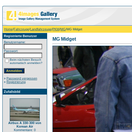
Home
/
Fahrzeuge
/
Landfahrzeuge
/
PKW
/
MG
/MG Midget
Registrierte Benutzer
MG Midget
Benutzername:
Passwort:
Beim nächsten Besuch
automatisch anmelden?
»
Password vergessen
»
Registrierung
Zufallsbild
Airbus A 330-300 von
Korean Air
Kommentare: 0