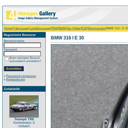
Home
/
Fahrzeuge
/
Landfahrzeuge
/
PKW
/
BMW
/
3er-Reihe
/
E30
/
Rennversion
/BMW 316 I E 3
Registrierte Benutzer
BMW 316 I E 30
Benutzername:
Passwort:
Beim nächsten Besuch
automatisch anmelden?
»
Password vergessen
»
Registrierung
Zufallsbild
Triumph TR8
Kommentare: 0
rezbach