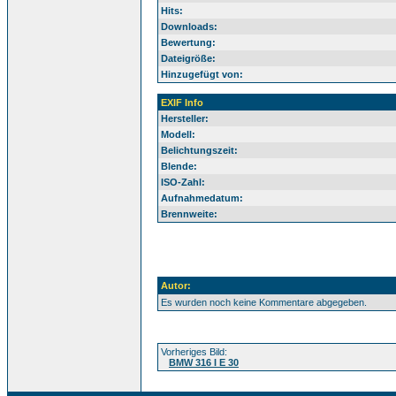
Hits:
Downloads:
Bewertung:
Dateigröße:
Hinzugefügt von:
EXIF Info
Hersteller:
Modell:
Belichtungszeit:
Blende:
ISO-Zahl:
Aufnahmedatum:
Brennweite:
Autor:
Es wurden noch keine Kommentare abgegeben.
Vorheriges Bild:
BMW 316 I E 30