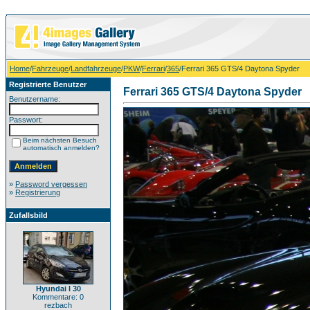
Home
/
Fahrzeuge
/
Landfahrzeuge
/
PKW
/
Ferrari
/
365
/Ferrari 365 GTS/4 Daytona Spyder
Registrierte Benutzer
Ferrari 365 GTS/4 Daytona Spyder
Benutzername:
Passwort:
Beim nächsten Besuch
automatisch anmelden?
»
Password vergessen
»
Registrierung
Zufallsbild
Hyundai I 30
Kommentare: 0
rezbach