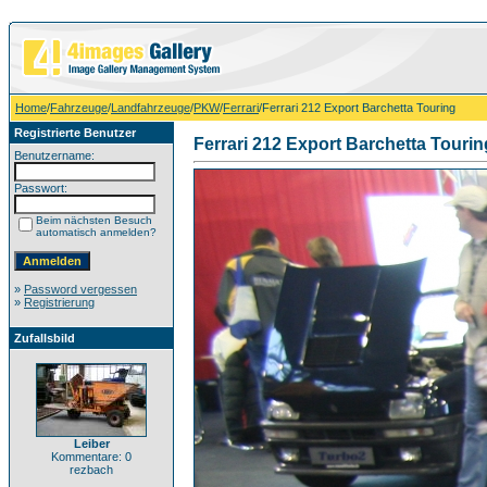
Home
/
Fahrzeuge
/
Landfahrzeuge
/
PKW
/
Ferrari
/Ferrari 212 Export Barchetta Touring
Registrierte Benutzer
Ferrari 212 Export Barchetta Tourin
Benutzername:
Passwort:
Beim nächsten Besuch
automatisch anmelden?
»
Password vergessen
»
Registrierung
Zufallsbild
Leiber
Kommentare: 0
rezbach